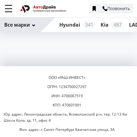
Позвонить
Меню
сайта
Все марки
Hyundai
341
Kia
487
LA
ООО «РАШ-ИНВЕСТ»
ОГРН: 1234700027297
ИНН: 4706067519
КПП: 470601001
Юр. адрес: Ленинградская область, Всеволожский р-н, тер. 12-13 Км
Шоссе Кола, зд. 11, офис 4
Физ. адрес: г. Санкт-Петербург Камчатская улица, 3А