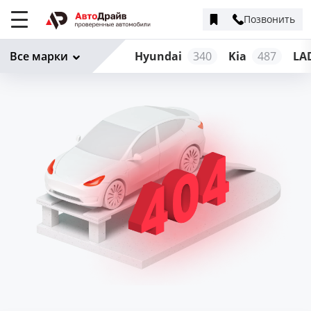
Позвонить
Меню
сайта
Все марки
Hyundai
340
Kia
487
LA