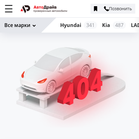
Позвонить
Меню
сайта
Все марки
Hyundai
341
Kia
487
LA