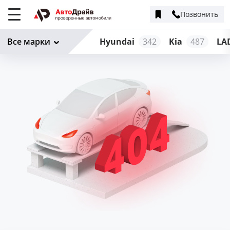
Позвонить
Меню
сайта
Все марки
Hyundai
342
Kia
487
LA