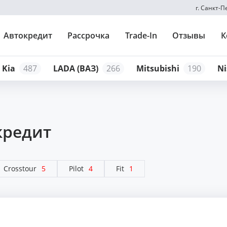
г. Санкт-
Автокредит
Рассрочка
Trade-In
Отзывы
К
Kia
487
LADA (ВАЗ)
266
Mitsubishi
190
Ni
кредит
Crosstour
5
Pilot
4
Fit
1