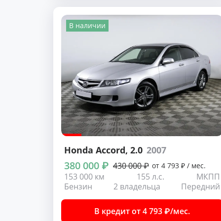
В наличии
Honda Accord
, 2.0
2007
380 000 ₽
430 000 ₽
от 4 793 ₽ / мес.
153 000 км
155 л.с.
МКПП
Бензин
2 владельца
Передний
В кредит от 4 793 ₽/мес.