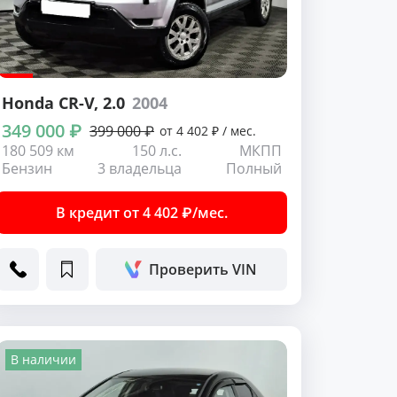
Honda CR-V
, 2.0
2004
349 000 ₽
399 000 ₽
от 4 402 ₽ / мес.
180 509 км
150 л.с.
МКПП
Бензин
3 владельца
Полный
В кредит от 4 402 ₽/мес.
Проверить VIN
В наличии