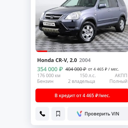
Honda CR-V
, 2.0
2004
354 000 ₽
404 000 ₽
от 4 465 ₽ / мес.
176 000 км
150 л.с.
АКПП
Бензин
2 владельца
Полный
В кредит от 4 465 ₽/мес.
Проверить VIN