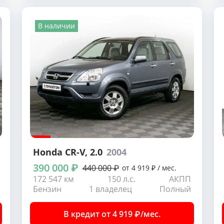
В наличии
Honda CR-V
, 2.0
2004
390 000 ₽
440 000 ₽
от 4 919 ₽ / мес.
172 547 км
150 л.с.
АКПП
Бензин
1 владелец
Полный
В кредит от 4 919 ₽/мес.