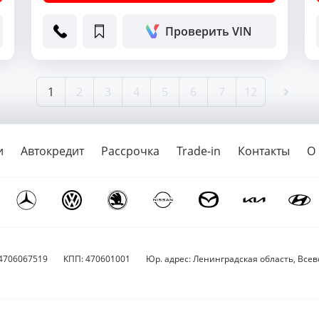
Проверить VIN
1
2
3
4
5
6
7
12
и
Автокредит
Рассрочка
Trade-in
Контакты
О
4706067519
КПП: 470601001
Юр. адрес: Ленинградская область, Всево