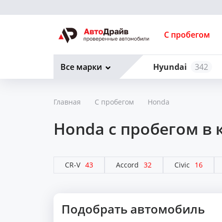
С пробегом
Все марки
Hyundai
342
Главная
С пробегом
Honda
Honda с пробегом в 
CR-V
43
Accord
32
Civic
16
Подобрать автомобиль