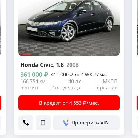
Honda Civic
, 1.8
2008
361 000 ₽
411 000 ₽
от 4 553 ₽ / мес.
166 754 км
140 л.с.
МКПП
Бензин
2 владельца
Передний
В кредит от 4 553 ₽/мес.
Проверить VIN