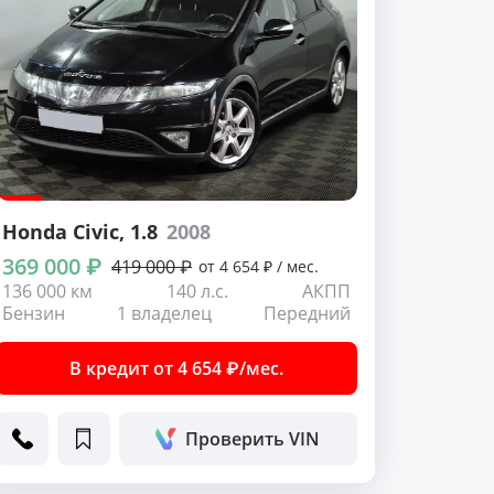
Honda Civic
, 1.8
2008
369 000 ₽
419 000 ₽
от 4 654 ₽ / мес.
136 000 км
140 л.с.
АКПП
Бензин
1 владелец
Передний
В кредит от 4 654 ₽/мес.
Проверить VIN