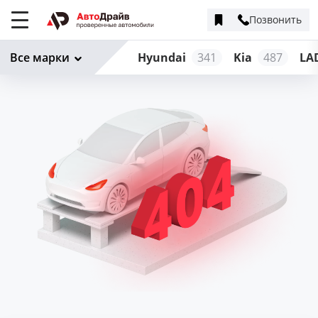
Позвонить
Меню
сайта
Все марки
Hyundai
341
Kia
487
LA