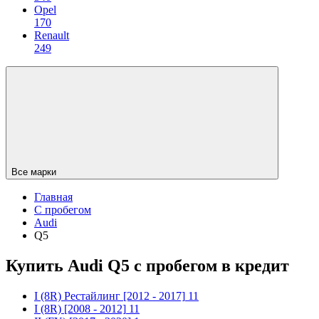
Opel
170
Renault
249
Все марки
Главная
С пробегом
Audi
Q5
Купить Audi Q5 с пробегом в кредит
I (8R) Рестайлинг
[2012 - 2017]
11
I (8R)
[2008 - 2012]
11