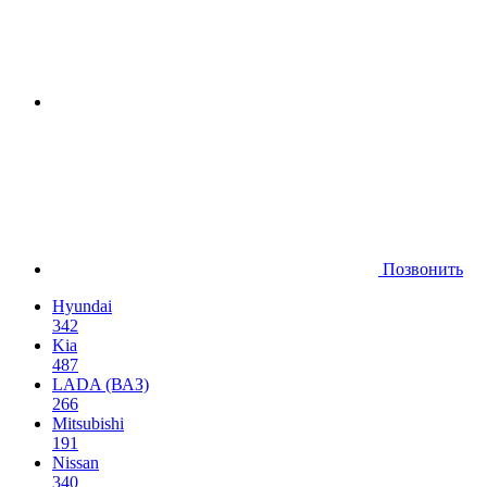
Позвонить
Hyundai
342
Kia
487
LADA (ВАЗ)
266
Mitsubishi
191
Nissan
340