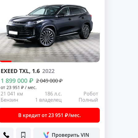
EXEED TXL
, 1.6
2022
1 899 000 ₽
2 049 000 ₽
от 23 951 ₽ / мес.
21 041 км
186 л.с.
Робот
Бензин
1 владелец
Полный
В кредит от 23 951 ₽/мес.
Проверить VIN