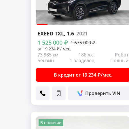
EXEED TXL
, 1.6
2021
1 525 000 ₽
1 675 000 ₽
от 19 234 ₽ / мес.
73 985 км
186 л.с.
Робот
Бензин
1 владелец
Полный
В кредит от 19 234 ₽/мес.
Проверить VIN
В наличии