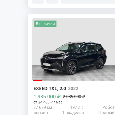
В наличии
EXEED TXL
, 2.0
2022
1 935 000 ₽
2 085 000 ₽
от 24 405 ₽ / мес.
27 679 км
197 л.с.
Робот
Бензин
1 владелец
Полный