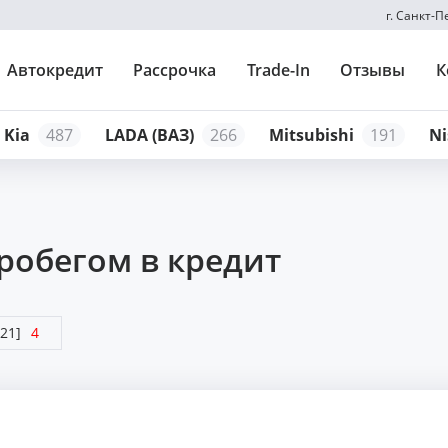
г. Санкт-
Автокредит
Рассрочка
Trade-In
Отзывы
К
Kia
487
LADA (ВАЗ)
266
Mitsubishi
191
Ni
пробегом в кредит
021]
4