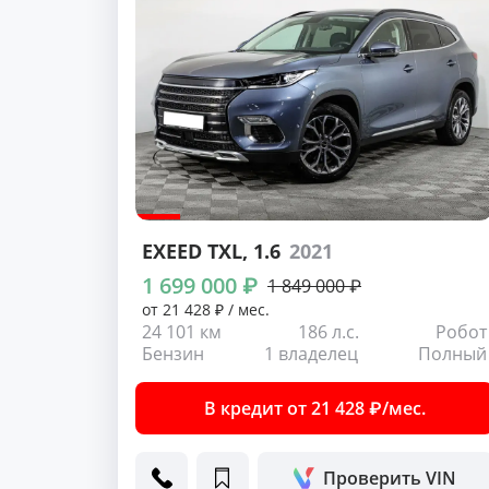
EXEED TXL
, 1.6
2021
1 699 000 ₽
1 849 000 ₽
от 21 428 ₽ / мес.
24 101 км
186 л.с.
Робот
Бензин
1 владелец
Полный
В кредит от 21 428 ₽/мес.
Проверить VIN