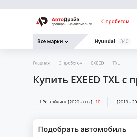
С пробегом
Все марки
Hyundai
340
Главная
С пробегом
EXEED
TXL
Купить EXEED TXL с 
I Рестайлинг
[2020 - н.в.]
10
I
[2019 - 2
Подобрать автомобиль