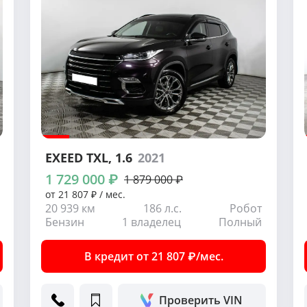
EXEED TXL
, 1.6
2021
1 729 000 ₽
1 879 000 ₽
от 21 807 ₽ / мес.
20 939 км
186 л.с.
Робот
Бензин
1 владелец
Полный
В кредит от 21 807 ₽/мес.
Проверить VIN