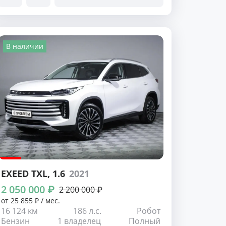
В наличии
EXEED TXL
, 1.6
2021
2 050 000 ₽
2 200 000 ₽
от 25 855 ₽ / мес.
16 124 км
186 л.с.
Робот
Бензин
1 владелец
Полный