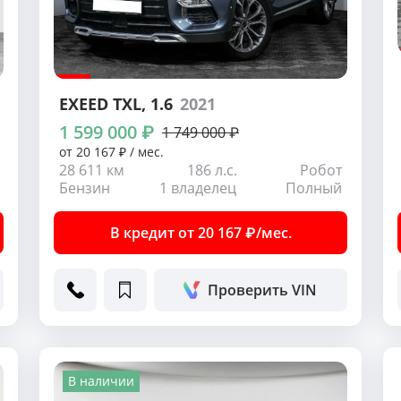
EXEED TXL
, 1.6
2021
1 599 000 ₽
1 749 000 ₽
от 20 167 ₽ / мес.
28 611 км
186 л.с.
Робот
Бензин
1 владелец
Полный
В кредит от 20 167 ₽/мес.
Проверить VIN
В наличии