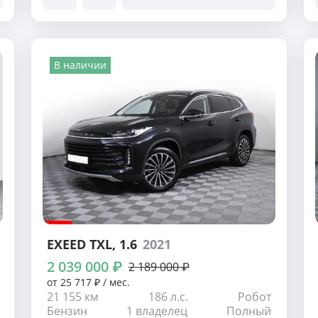
В наличии
EXEED TXL
, 1.6
2021
2 039 000 ₽
2 189 000 ₽
от 25 717 ₽ / мес.
21 155 км
186 л.с.
Робот
Бензин
1 владелец
Полный