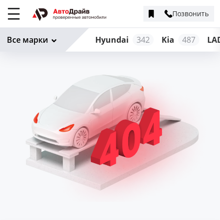
Позвонить
Меню
сайта
Все марки
Hyundai
342
Kia
487
LA