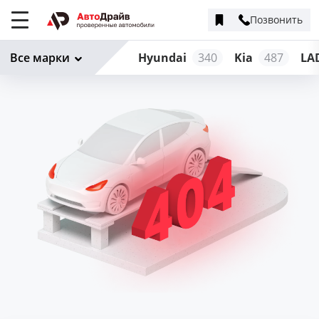
Позвонить
Меню
сайта
Все марки
Hyundai
340
Kia
487
LA