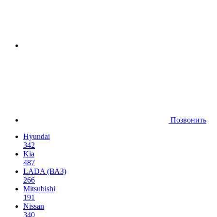
Позвонить
Hyundai
342
Kia
487
LADA (ВАЗ)
266
Mitsubishi
191
Nissan
340