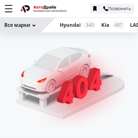
Позвонить
Меню
сайта
Все марки
Hyundai
340
Kia
487
LA