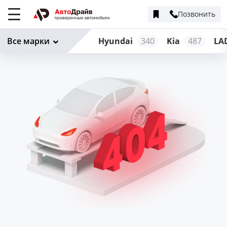
Позвонить
Меню
сайта
Все марки
Hyundai
340
Kia
487
LA