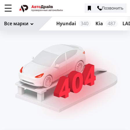
Позвонить
Меню
сайта
Все марки
Hyundai
340
Kia
487
LA