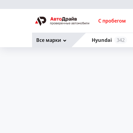
С пробегом
Все марки
Hyundai
342