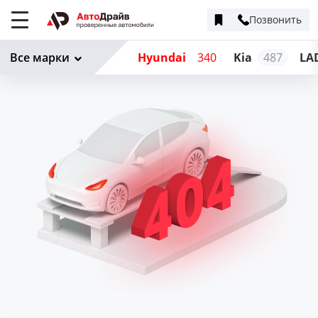
Позвонить
Меню
сайта
Все марки
Hyundai
340
Kia
487
LA