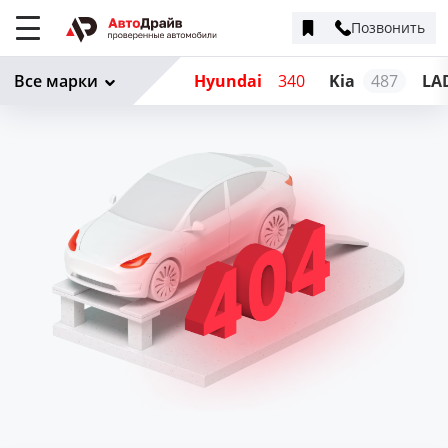
Позвонить
Меню
сайта
Все марки
Hyundai
340
Kia
487
LA