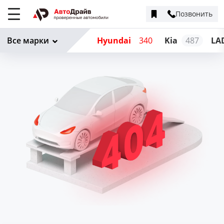
Позвонить
Меню
сайта
Все марки
Hyundai
340
Kia
487
LA