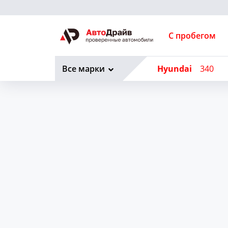
С пробегом
Все марки
Hyundai
340