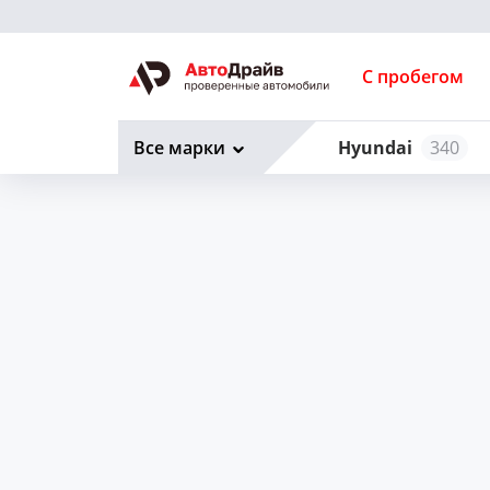
С пробегом
Все марки
Hyundai
340