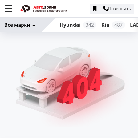
Позвонить
Меню
сайта
Все марки
Hyundai
342
Kia
487
LA