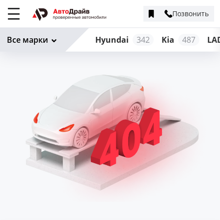
Позвонить
Меню
сайта
Все марки
Hyundai
342
Kia
487
LA