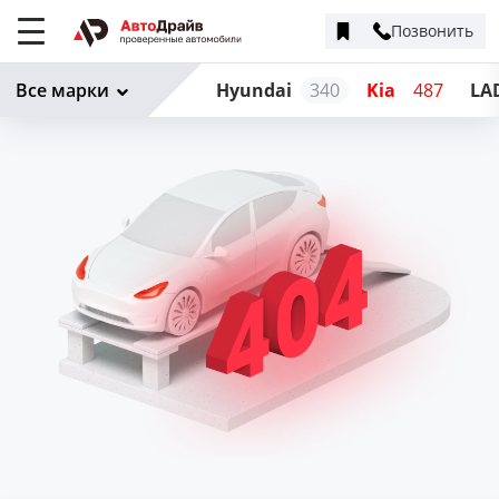
Позвонить
Меню
сайта
Все марки
Hyundai
340
Kia
487
LA