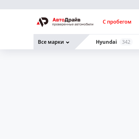
С пробегом
Все марки
Hyundai
342