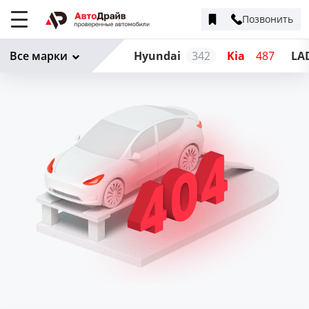
Позвонить
Меню
сайта
Все марки
Hyundai
342
Kia
487
LA