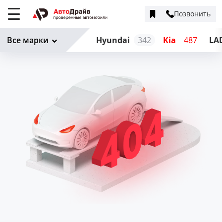
Позвонить
Меню
сайта
Все марки
Hyundai
342
Kia
487
LA