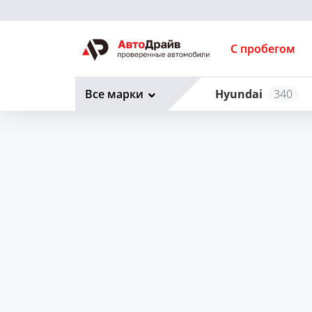
С пробегом
Все марки
Hyundai
340