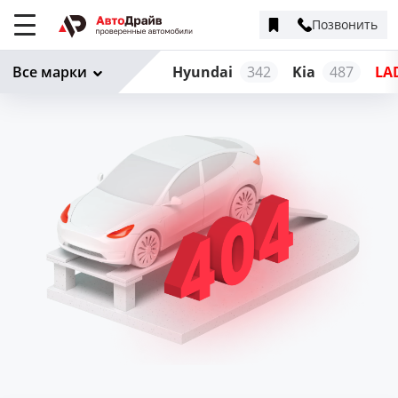
Позвонить
Меню
сайта
Все марки
Hyundai
342
Kia
487
LA