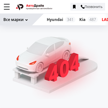
Позвонить
Меню
сайта
Все марки
Hyundai
341
Kia
487
LA