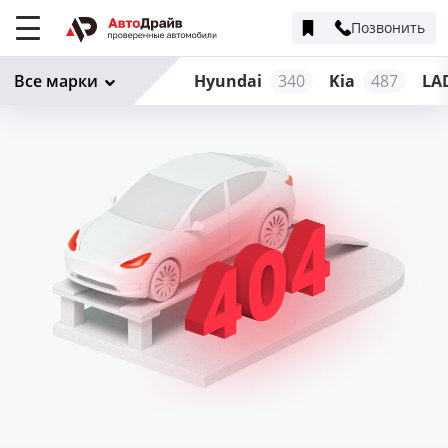
Позвонить
Меню
сайта
Все марки
Hyundai
340
Kia
487
LA