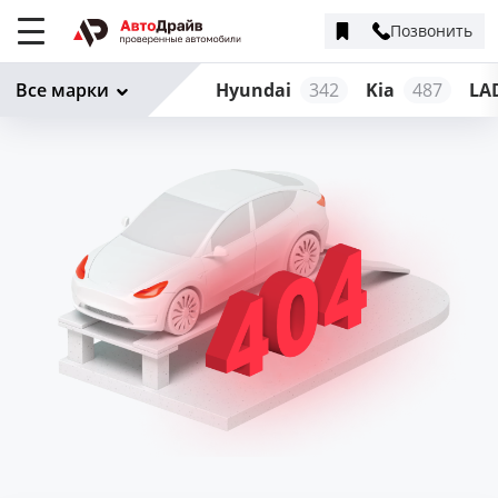
Позвонить
Меню
сайта
Все марки
Hyundai
342
Kia
487
LA