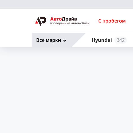
С пробегом
Все марки
Hyundai
342