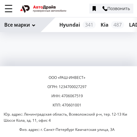
Позвонить
Меню
сайта
Все марки
Hyundai
341
Kia
487
LA
ООО «РАШ-ИНВЕСТ»
ОГРН: 1234700027297
ИНН: 4706067519
КПП: 470601001
Юр. адрес: Ленинградская область, Всеволожский р-н, тер. 12-13 Км
Шоссе Кола, зд. 11, офис 4
Физ. адрес: г. Санкт-Петербург Камчатская улица, 3А