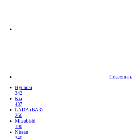
Позвонить
Hyundai
342
Kia
487
LADA (ВАЗ)
266
Mitsubishi
190
Nissan
340