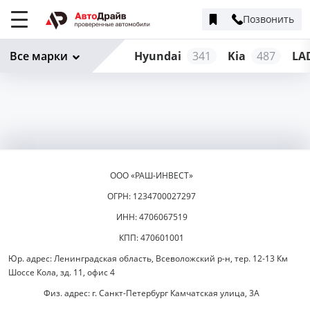
Позвонить
Меню
сайта
Все марки
Hyundai
341
Kia
487
LA
ООО «РАШ-ИНВЕСТ»
ОГРН: 1234700027297
ИНН: 4706067519
КПП: 470601001
Юр. адрес: Ленинградская область, Всеволожский р-н, тер. 12-13 Км
Шоссе Кола, зд. 11, офис 4
Физ. адрес: г. Санкт-Петербург Камчатская улица, 3А