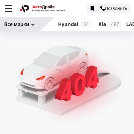
Позвонить
Меню
сайта
Все марки
Hyundai
341
Kia
487
LA