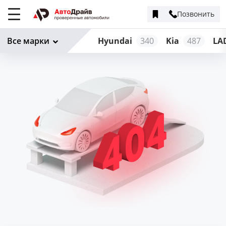
Позвонить
Меню
сайта
Все марки
Hyundai
340
Kia
487
LA