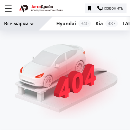
Позвонить
Меню
сайта
Все марки
Hyundai
340
Kia
487
LA