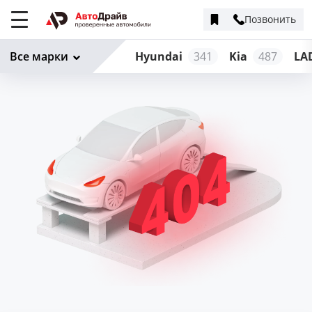
Позвонить
Меню
сайта
Все марки
Hyundai
341
Kia
487
LA