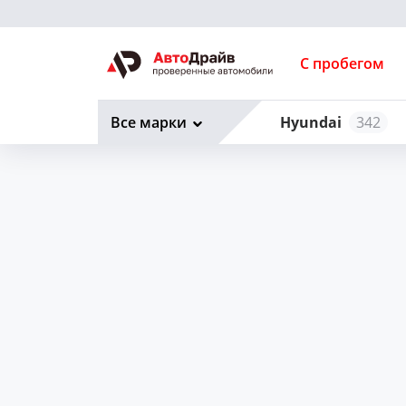
С пробегом
Все марки
Hyundai
342