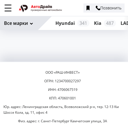
Позвонить
Меню
сайта
Все марки
Hyundai
341
Kia
487
LA
ООО «РАШ-ИНВЕСТ»
ОГРН: 1234700027297
ИНН: 4706067519
КПП: 470601001
Юр. адрес: Ленинградская область, Всеволожский р-н, тер. 12-13 Км
Шоссе Кола, зд. 11, офис 4
Физ. адрес: г. Санкт-Петербург Камчатская улица, 3А