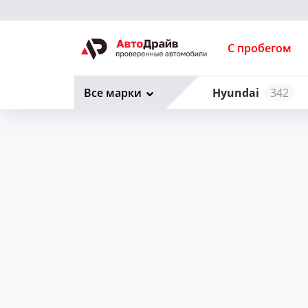
С пробегом
Все марки
Hyundai
342