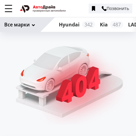
Позвонить
Меню
сайта
Все марки
Hyundai
342
Kia
487
LA