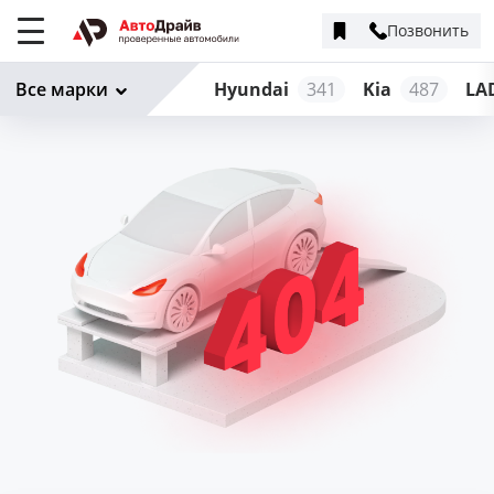
Позвонить
Меню
сайта
Все марки
Hyundai
341
Kia
487
LA