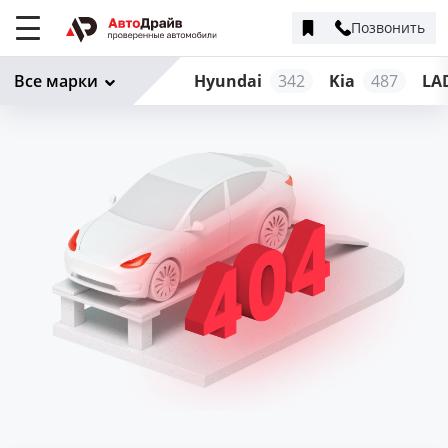
Позвонить
Меню
сайта
Все марки
Hyundai
342
Kia
487
LA