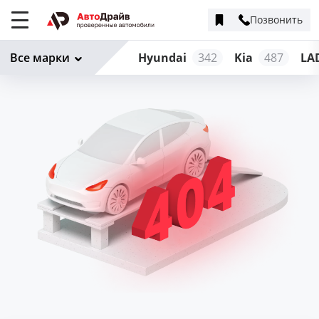
Позвонить
Меню
сайта
Все марки
Hyundai
342
Kia
487
LA