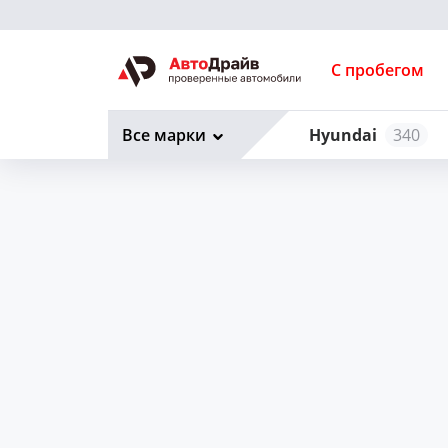
С пробегом
Все марки
Hyundai
340