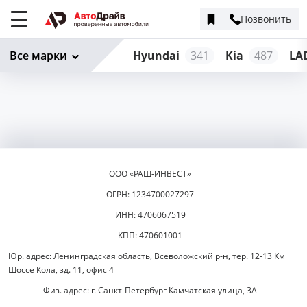
Позвонить
Меню
сайта
Все марки
Hyundai
341
Kia
487
LA
ООО «РАШ-ИНВЕСТ»
ОГРН: 1234700027297
ИНН: 4706067519
КПП: 470601001
Юр. адрес: Ленинградская область, Всеволожский р-н, тер. 12-13 Км
Шоссе Кола, зд. 11, офис 4
Физ. адрес: г. Санкт-Петербург Камчатская улица, 3А