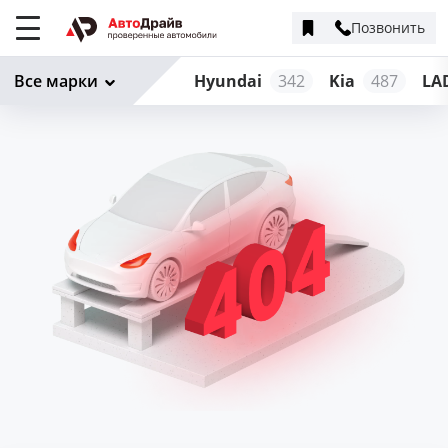
Позвонить
Меню
сайта
Все марки
Hyundai
342
Kia
487
LA