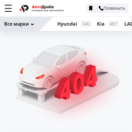
Позвонить
Меню
сайта
Все марки
Hyundai
340
Kia
487
LA